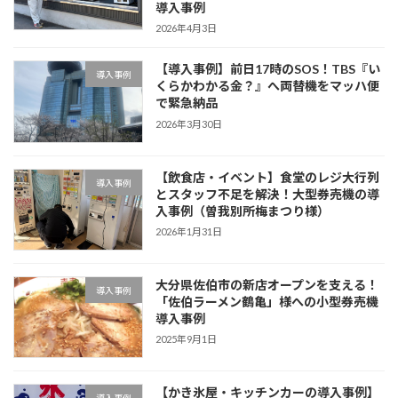
導入事例
2026年4月3日
【導入事例】前日17時のSOS！TBS『い
導入事例
くらかわかる金？』へ両替機をマッハ便
で緊急納品
2026年3月30日
【飲食店・イベント】食堂のレジ大行列
導入事例
とスタッフ不足を解決！大型券売機の導
入事例（曽我別所梅まつり様）
2026年1月31日
大分県佐伯市の新店オープンを支える！
導入事例
「佐伯ラーメン鶴亀」様への小型券売機
導入事例
2025年9月1日
【かき氷屋・キッチンカーの導入事例】