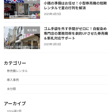
導入事例
小銭の準備はお任せ！小型券売機の短期
レンタルで夏の行列を解消
2025年6月5日
ゴム手袋を外す手間がゼロに！白髪染め
導入事例
専門店の業務効率を劇的UPさせた券売機
＆新札対応サポート
2025年2月3日
カテゴリー
券売機レンタル
導入事例
未分類
アーカイブ
2026年7月