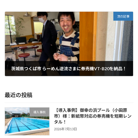
次の記事
茨城県つくば市 らーめん逆流さまに券売機VT-B20を納品！
2022年3月7日
最近の投稿
【導入事例】御幸の浜プール（小田原
導入事例
市）様：新紙幣対応の券売機を短期レン
タル！
2026年7月13日