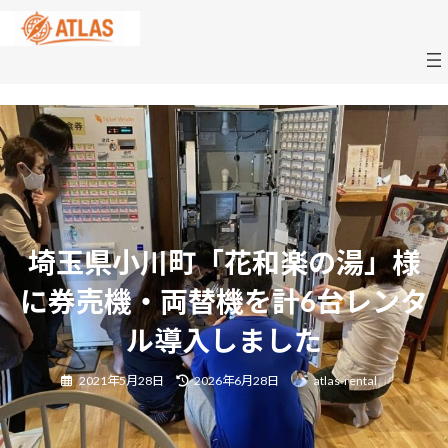
コ
ナ
ン
ビ
テ
ゲ
ン
ー
ツ
シ
へ
ョ
ス
ン
キ
に
ッ
移
プ
動
埼玉県小川町「花和楽の湯」様
に券売機・両替機を計6台レンタ
ル導入しました
最
2021年5月28日
2026年6月28日
atlas-rental
終
更
新
日
時
: