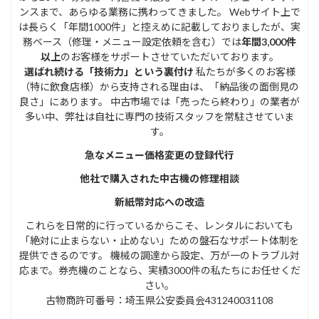
ンスまで、あらゆる業務に携わってきました。 Webサイト上で
は長らく「年間1000件」と控えめに記載しておりましたが、実
務ベース（修理・メニュー設定依頼を含む）では
年間3,000件
以上
のお客様をサポートさせていただいております。
選ばれ続ける「技術力」という裏付け
私たちが多くのお客様
（特に飲食店様）から支持される理由は、「納品後の面倒見の
良さ」にあります。 中古市場では「売ったら終わり」の業者が
多い中、弊社は自社に専門の技術スタッフを常駐させていま
す。
急なメニュー価格変更の登録代行
他社で購入された中古機の修理相談
新紙幣対応への改造
これらを日常的に行っているからこそ、レンタルにおいても
「絶対に止まらない・止めない」ための盤石なサポート体制を
提供できるのです。 機械の調達から設定、万が一のトラブル対
応まで。券売機のことなら、実績3000件の私たちにお任せくだ
さい。
古物商許可番号：埼玉県公安委員会431240031108