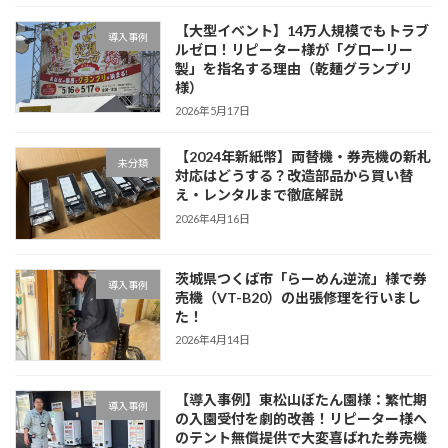
【大型イベント】14万人規模でもトラブ
導入事例
ルゼロ！リピーター様が「グローリー
製」を指名する理由（乾麺グランプリ
様）
2026年5月17日
【2024年新紙幣】両替機・券売機の新札
未分類
対応はどうする？改造部品から買い替
え・レンタルまで徹底解説
2026年4月16日
茨城県つくば市「らーめん逆流」様で券
導入事例
売機（VT-B20）の出張修理を行いまし
た！
2026年4月14日
【導入事例】東松山ぼたん園様：繁忙期
導入事例
の入園受付を劇的改善！リピーター様へ
のテント無償提供で大変喜ばれた券売機