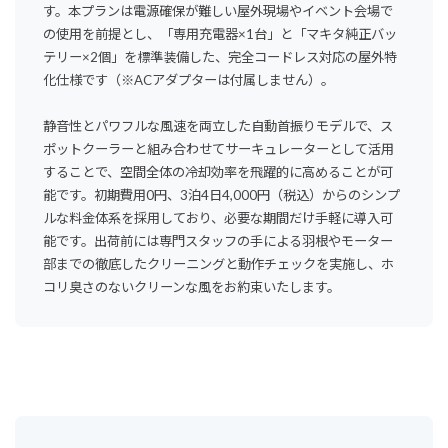
す。本プランは電源確保が難しい屋外現場やイベント会場で
の使用を前提とし、「専用充電器×1台」と「マキタ純正バッ
テリー×2個」を標準装備した、完全コードレス対応の屋外特
化仕様です（※ACアダプターは付属しません）。
静音性とパワフルな風速を両立した自動首振りモデルで、ス
ポットクーラーと組み合わせてサーキュレーターとして活用
することで、空間全体の冷却効率を飛躍的に高めることが可
能です。初期費用0円、3泊4日4,000円（税込）からのシンプ
ルな料金体系を採用しており、必要な期間だけ手軽に導入可
能です。出荷前には専門スタッフの手による羽根やモーター
部までの徹底したクリーニングと動作チェックを実施し、ホ
コリ臭さのないクリーンな風をお約束いたします。