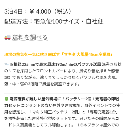
3泊4日：
￥ 4,000
（税込）
配送方法：宅急便100サイズ・自社便
送料を調べる
現場の熱気を一気に吹き飛ばす「マキタ 大風量45cm産業扇」
羽根径235mmで最大風速190m/minのパワフル送風
渦巻き形状
のリブを採用したフロントカバーにより、風切り音を抑えた静音
設計でありながら、遠くまでしっかり届くパワフルな風を実現。
強・中・弱の3段階で風量を調整できます。
電源確保が難しい屋外現場に！バッテリー2個＋充電器の即戦
力セット
コンセントのない屋外や建設現場、野外イベントでの使
用を想定し、「マキタ純正バッテリー2個」と「専用充電器1台」
を標準装備した屋外特化型のセットです。届いたその瞬間からコ
ードレス扇風機としてフル稼働します。（※本プランは屋外での