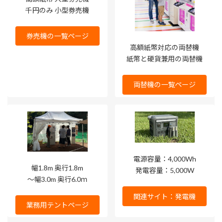
千円のみ 小型券売機
券売機の一覧ページ
高額紙幣対応の両替機
紙幣と硬貨兼用の両替機
両替機の一覧ページ
電源容量：4,000Wh
幅1.8m 奥行1.8m
発電容量：5,000W
～幅3.0m 奥行6.0ｍ
関連サイト：発電機
業務用テントページ