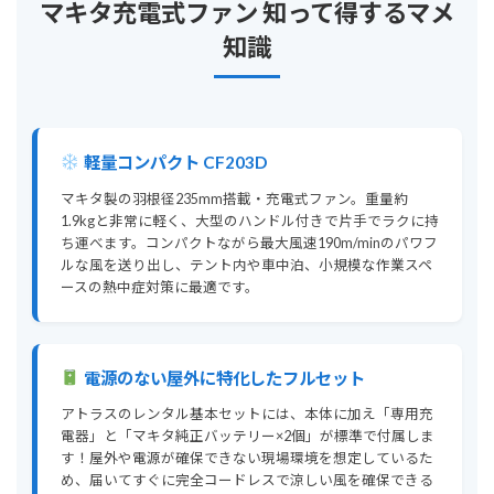
マキタ充電式ファン 知って得するマメ
知識
軽量コンパクト CF203D
マキタ製の羽根径235mm搭載・充電式ファン。重量約
1.9kgと非常に軽く、大型のハンドル付きで片手でラクに持
ち運べます。コンパクトながら最大風速190m/minのパワフ
ルな風を送り出し、テント内や車中泊、小規模な作業スペ
ースの熱中症対策に最適です。
電源のない屋外に特化したフルセット
アトラスのレンタル基本セットには、本体に加え「専用充
電器」と「マキタ純正バッテリー×2個」が標準で付属しま
す！屋外や電源が確保できない現場環境を想定しているた
め、届いてすぐに完全コードレスで涼しい風を確保できる