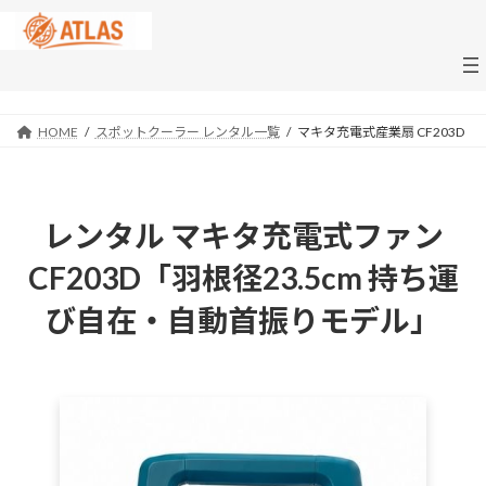
コ
ナ
ン
ビ
テ
ゲ
ン
ー
ツ
シ
へ
ョ
HOME
スポットクーラー レンタル一覧
マキタ充電式産業扇 CF203D
ス
ン
キ
に
ッ
移
プ
動
レンタル マキタ充電式ファン
CF203D「羽根径23.5cm 持ち運
び自在・自動首振りモデル」