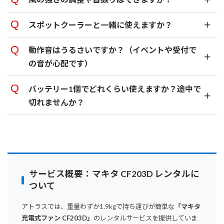
スポットクーラーと一緒に使えますか？
「100V」や「ACアダプター」って
動作音はうるさいですか？（イベントや受付で
なんだろう？
「100V」はお家や事務所
にあるごく普通のコンセントのこと
の音が心配です）
ハナちゃん
で、「ACアダプター」はそこに繋ぐた
めの専用ケーブルのことだワン！ 今回
バッテリー1個でどれくらい使えますか？途中で
のセットは『コンセントがないお外で
切れませんか？
使うこと』をメインにしているから、
専用ケーブルはあえて外しているんだ
ワン。その代わり、線がなくてもどこ
でも自由に置ける「マキタ純正バッテ
リー」が最初から2個も付いているか
ら、到着してすぐに使えるワン
サービス概要：マキタ CF203D レンタルに
ついて
アトラスでは、重量わずか1.9kgで持ち運びが簡単な
「マキタ
充電式ファン CF203D」
のレンタルサービスを提供していま