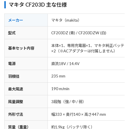
マキタ CF203D 主な仕様
メーカー
マキタ（makita）
型式
CF203DZ (青) / CF203DZW (白)
本体×1、専用充電器×1、マキタ純正バッテリ
基本セット内容
×2（※ACアダプターは付属しません）
電源
直流18V / 14.4V
235 mm
羽根径
190 m/min
最大風速
風量調整
3段階（強 / 中 / 弱）
外形寸法
幅333 × 奥行140 × 高さ447 mm
質量（重量）
約1.9kg（バッテリ除く）