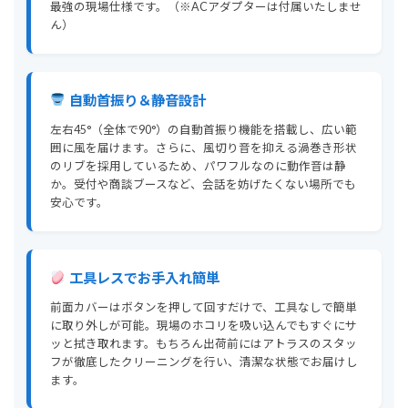
最強の現場仕様です。（※ACアダプターは付属いたしませ
ん）
自動首振り＆静音設計
左右45°（全体で90°）の自動首振り機能を搭載し、広い範
囲に風を届けます。さらに、風切り音を抑える渦巻き形状
のリブを採用しているため、パワフルなのに動作音は静
か。受付や商談ブースなど、会話を妨げたくない場所でも
安心です。
工具レスでお手入れ簡単
前面カバーはボタンを押して回すだけで、工具なしで簡単
に取り外しが可能。現場のホコリを吸い込んでもすぐにサ
ッと拭き取れます。もちろん出荷前にはアトラスのスタッ
フが徹底したクリーニングを行い、清潔な状態でお届けし
ます。