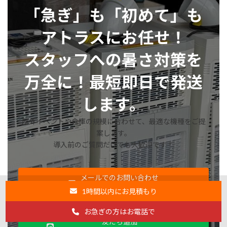
「急ぎ」も「初めて」も
アトラスにお任せ！
スタッフへの暑さ対策を
万全に！最短即日で発送
します。
屋外イベントや倉庫の規模に合わせて、最適な機種をご提
案します。
導入前のご質問だけでも大歓迎です！
メールでのお問い合わせ
最短1時間でお見積り
1時間以内にお見積もり
お急ぎの方はお電話で
友だち追加