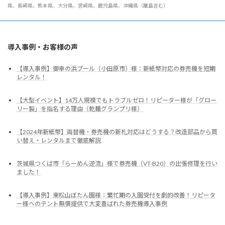
県、長崎県、熊本県、大分県、宮崎県、鹿児島県、沖縄県（離島含む）
導入事例・お客様の声
【導入事例】御幸の浜プール（小田原市）様：新紙幣対応の券売機を短期
レンタル！
【大型イベント】14万人規模でもトラブルゼロ！リピーター様が「グロー
リー製」を指名する理由（乾麺グランプリ様）
【2024年新紙幣】両替機・券売機の新札対応はどうする？改造部品から買
い替え・レンタルまで徹底解説
茨城県つくば市「らーめん逆流」様で券売機（VT-B20）の出張修理を行い
ました！
【導入事例】東松山ぼたん園様：繁忙期の入園受付を劇的改善！リピータ
ー様へのテント無償提供で大変喜ばれた券売機導入事例