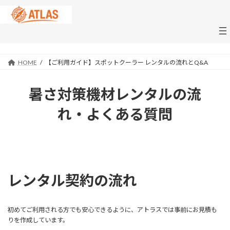
コ
ナ
ン
ビ
テ
ゲ
ン
ー
ツ
シ
へ
ョ
HOME
【ご利用ガイド】スポットクーラー レンタルの流れとQ&A
ス
ン
キ
に
ッ
移
暑さ対策機材レンタルの流
プ
動
れ・よくある質問
レンタル契約の流れ
初めてご利用される方でも安心できるように、アトラスでは事前にお見積も
りを作成しています。